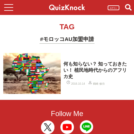
ログイン
TAG
#モロッコAU加盟申請
何も知らない？ 知っておきた
い！ 植民地時代からのアフリ
カ史
鶴崎 修功
2016.10.14
Follow Me