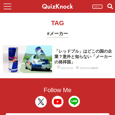
ログイン
TAG
#メーカー
「レッドブル」はどこの国の企
業？意外と知らない「メーカー
の発祥国」
QuizKnock編集部
2025.03.28
Follow Me