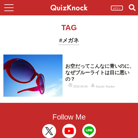
ログイン
TAG
#メガネ
お空だってこんなに青いのに、
なぜブルーライトは目に悪い
の？
2018.04.04
Suzuki Yosuke
Follow Me