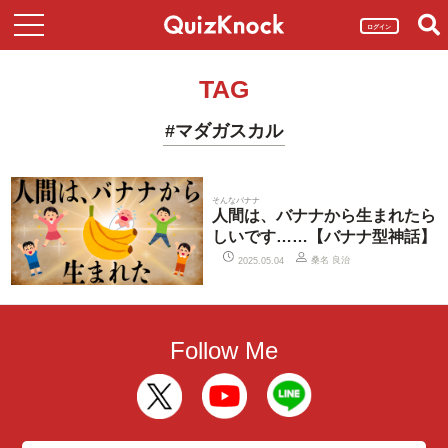
ログイン
TAG
#マダガスカル
そんなバナナ
人間は、バナナから生まれたら
しいです……【バナナ型神話】
桑名 良治
2025.05.04
Follow Me