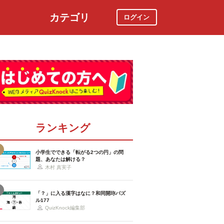
カテゴリ
ログイン
社会
スポーツ
時事ニュース
特集
ランキング
小学生でできる「転がる2つの円」の問
題、あなたは解ける？
木村 真実子
「？」に入る漢字はなに？和同開珎パズ
ル177
QuizKnock編集部