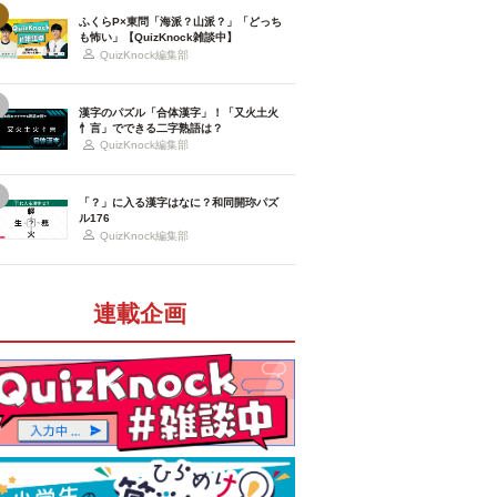
ふくらP×東問「海派？山派？」「どっち
も怖い」【QuizKnock雑談中】
QuizKnock編集部
漢字のパズル「合体漢字」！「又火土火
忄言」でできる二字熟語は？
QuizKnock編集部
「？」に入る漢字はなに？和同開珎パズ
ル176
QuizKnock編集部
連載企画