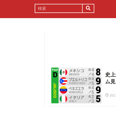
謎解き
コラム
常識
理系
史上
ム見
201