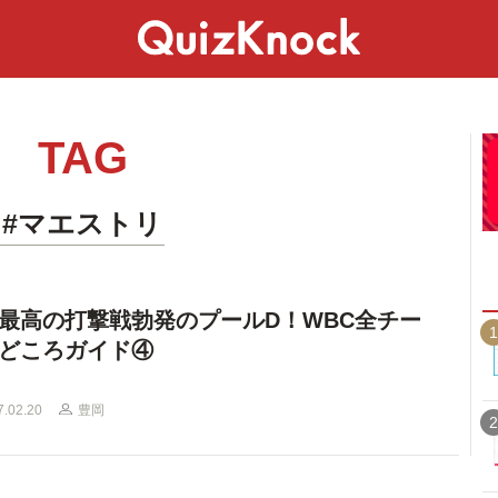
スペシャル
ライフ
ことば
カルチャー
TAG
#マエストリ
最高の打撃戦勃発のプールD！WBC全チー
1
どころガイド④
7.02.20
豊岡
2