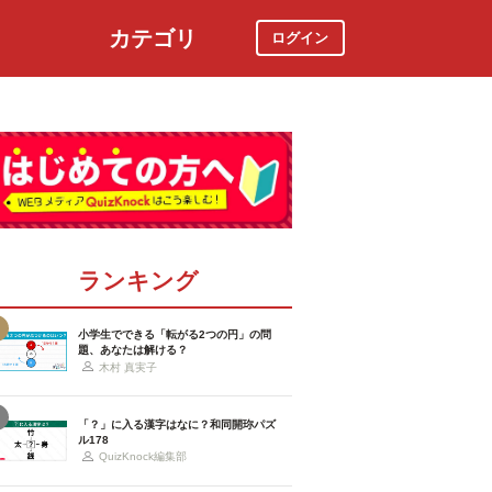
カテゴリ
ログイン
社会
スポーツ
時事ニュース
特集
ランキング
小学生でできる「転がる2つの円」の問
題、あなたは解ける？
木村 真実子
「？」に入る漢字はなに？和同開珎パズ
ル178
QuizKnock編集部