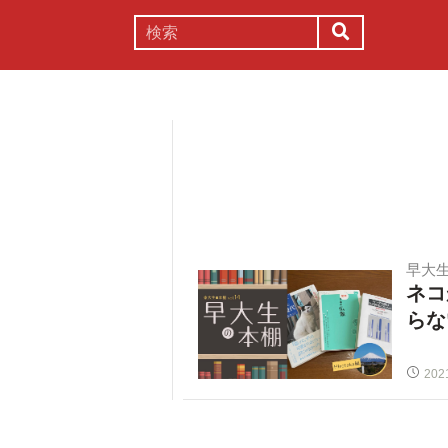
謎解き
コラム
常識
理系
早大
ネコ
らな
202