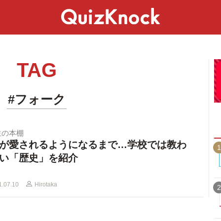
スペシャル
ライフ
ことば
カルチャー
TAG
#フォーク
生の本棚
が愛されるようになるまで…学校では教わ
1
い「歴史」を紹介
1.07.10
Hirotaka
2