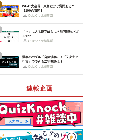
WHAT大会長・東言だけど質問ある？
【100の質問】
QuizKnock編集部
「？」に入る漢字はなに？和同開珎パズ
ル177
QuizKnock編集部
漢字のパズル「合体漢字」！「又火土火
忄言」でできる二字熟語は？
QuizKnock編集部
連載企画