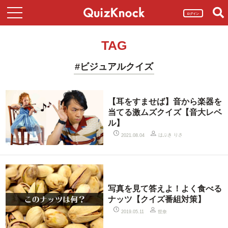
ログイン
TAG
#ビジュアルクイズ
【耳をすませば】音から楽器を
当てる激ムズクイズ【音大レベ
ル】
はぶき りさ
2021.08.04
写真を見て答えよ！よく食べる
ナッツ【クイズ番組対策】
世奈
2019.05.11