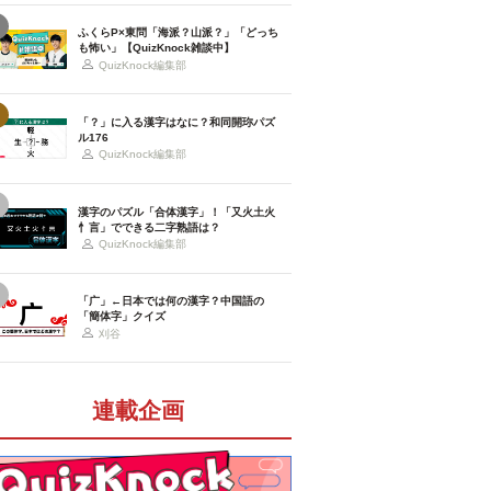
ふくらP×東問「海派？山派？」「どっち
も怖い」【QuizKnock雑談中】
QuizKnock編集部
「？」に入る漢字はなに？和同開珎パズ
ル176
QuizKnock編集部
漢字のパズル「合体漢字」！「又火土火
忄言」でできる二字熟語は？
QuizKnock編集部
「广」←日本では何の漢字？中国語の
「簡体字」クイズ
刈谷
連載企画