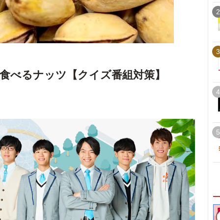
2
3
食べるナッツ【クイズ番組対策】
4
5