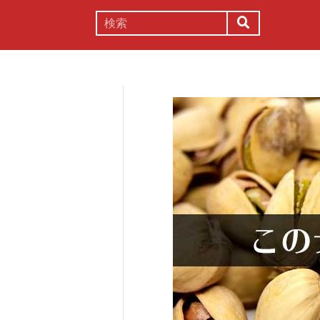
謎解き
コラム
常識
理系