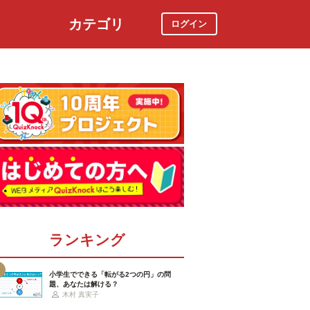
カテゴリ
ログイン
社会
スポーツ
時事ニュース
特集
ランキング
小学生でできる「転がる2つの円」の問
題、あなたは解ける？
木村 真実子