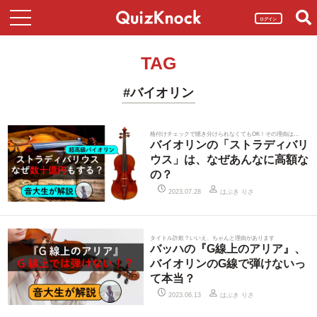
ログイン
TAG
#バイオリン
格付けチェックで聴き分けられなくてもOK！その理由は…
バイオリンの「ストラディバリ
ウス」は、なぜあんなに高額な
の？
はぶき りさ
2023.07.28
タイトル詐欺？いいえ、ちゃんと理由があります
バッハの『G線上のアリア』、
バイオリンのG線で弾けないっ
て本当？
はぶき りさ
2023.06.13