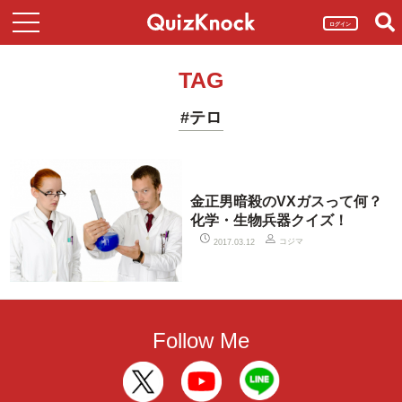
ログイン
TAG
#テロ
金正男暗殺のVXガスって何？
化学・生物兵器クイズ！
コジマ
2017.03.12
Follow Me