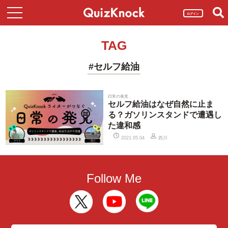
ログイン
TAG
#セルフ給油
日常の発見
セルフ給油はなぜ自然に止ま
る？ガソリンスタンドで遭遇し
た違和感
西川
2021.05.04
Follow Me