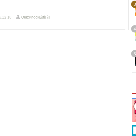
3
6.12.18
QuizKnock編集部
4
5