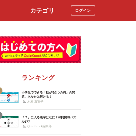
カテゴリ
ログイン
社会
スポーツ
時事ニュース
特集
ランキング
小学生でできる「転がる2つの円」の問
題、あなたは解ける？
木村 真実子
「？」に入る漢字はなに？和同開珎パズ
ル177
QuizKnock編集部