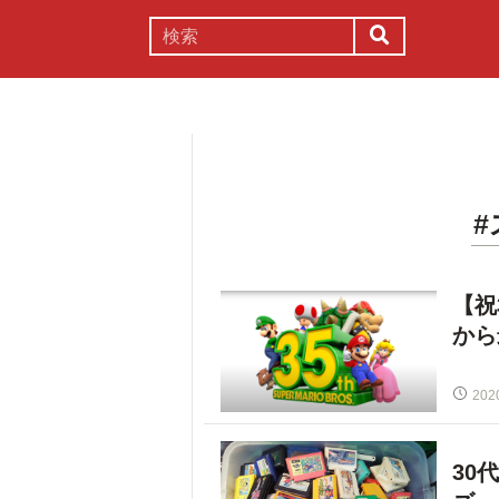
謎解き
コラム
常識
理系
【祝
から
202
30