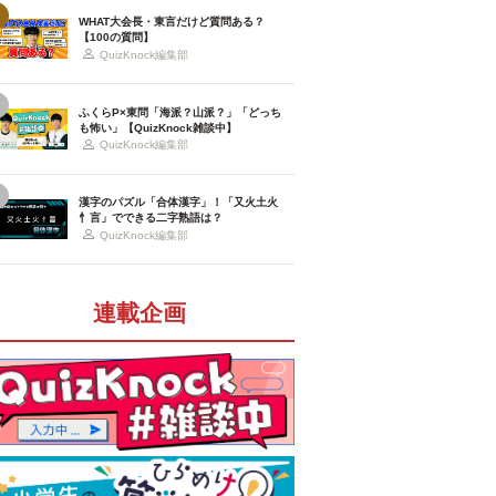
WHAT大会長・東言だけど質問ある？
【100の質問】
QuizKnock編集部
ふくらP×東問「海派？山派？」「どっち
も怖い」【QuizKnock雑談中】
QuizKnock編集部
漢字のパズル「合体漢字」！「又火土火
忄言」でできる二字熟語は？
QuizKnock編集部
連載企画