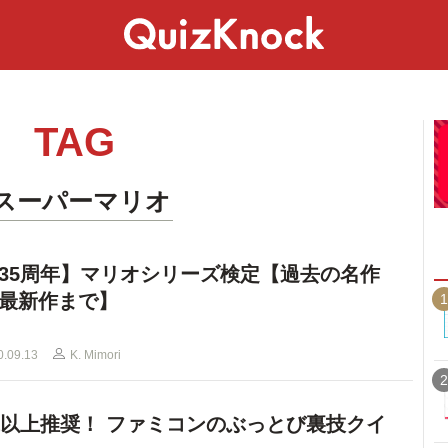
スペシャル
ライフ
ことば
カルチャー
TAG
#スーパーマリオ
35周年】マリオシリーズ検定【過去の名作
最新作まで】
1
0.09.13
K. Mimori
2
代以上推奨！ ファミコンのぶっとび裏技クイ