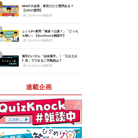
WHAT大会長・東言だけど質問ある？
【100の質問】
QuizKnock編集部
ふくらP×東問「海派？山派？」「どっち
も怖い」【QuizKnock雑談中】
QuizKnock編集部
漢字のパズル「合体漢字」！「又火土火
忄言」でできる二字熟語は？
QuizKnock編集部
連載企画