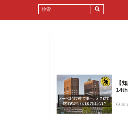
謎解き
コラム
常識
理系
【知
14th
201