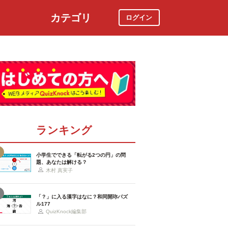
カテゴリ
ログイン
社会
スポーツ
時事ニュース
特集
ランキング
小学生でできる「転がる2つの円」の問
題、あなたは解ける？
木村 真実子
「？」に入る漢字はなに？和同開珎パズ
ル177
QuizKnock編集部