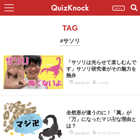
ログイン
TAG
#サソリ
「サソリは光らせて楽しむんで
す」サソリ研究者がその魅力を
熱弁
シャカ夫
2022.07.03
全然形が違うのに！「萬」が
「万」になったマジ卍な理由と
は？
カワカミタクロウ
2018.08.13