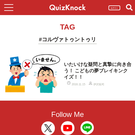
ログイン
TAG
#コルヴァトゥントゥリ
いたいけな疑問と真摯に向き合
う！ こどもの夢ブレイキンク
イズ！！
伊沢拓司
2016.11.15
Follow Me