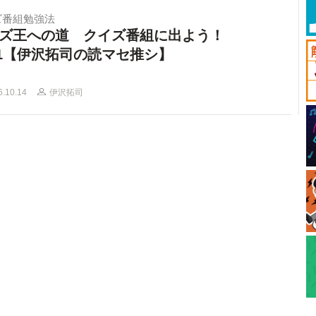
ズ番組勉強法
ズ王への道 クイズ番組に出よう！
l.1【伊沢拓司の読マセ推シ】
6.10.14
伊沢拓司