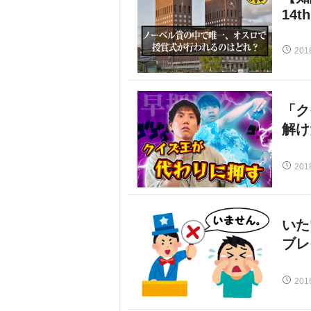
14th
201
「ク
解け
201
いた
ブレ
201