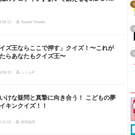
3
8.08.12
Suzuki Yosuke
4
イズ王ならここで押す」クイズ！〜これが
5
たらあなたもクイズ王〜
8.06.15
ふくらP
いけな疑問と真摯に向き合う！ こどもの夢
イキンクイズ！！
6.11.15
伊沢拓司