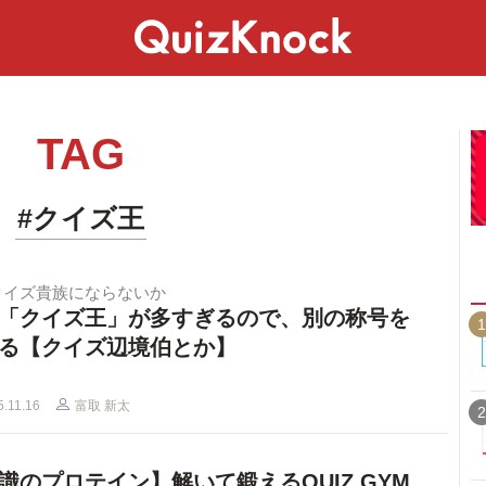
スペシャル
ライフ
ことば
カルチャー
TAG
#クイズ王
クイズ貴族にならないか
「クイズ王」が多すぎるので、別の称号を
1
る【クイズ辺境伯とか】
5.11.16
富取 新太
2
識のプロテイン】解いて鍛えるQUIZ GYM