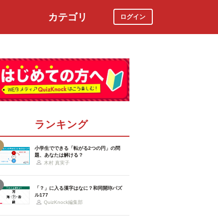
カテゴリ
ログイン
社会
スポーツ
時事ニュース
特集
ランキング
小学生でできる「転がる2つの円」の問
題、あなたは解ける？
木村 真実子
「？」に入る漢字はなに？和同開珎パズ
ル177
QuizKnock編集部