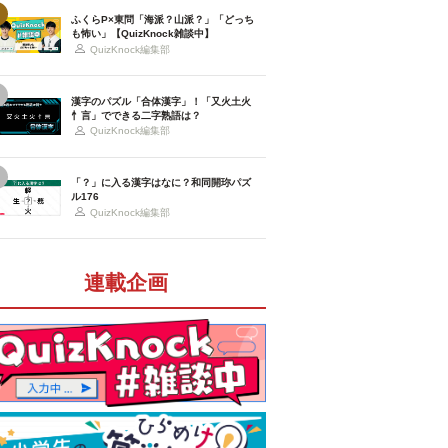
ふくらP×東問「海派？山派？」「どっち
も怖い」【QuizKnock雑談中】
QuizKnock編集部
漢字のパズル「合体漢字」！「又火土火
忄言」でできる二字熟語は？
QuizKnock編集部
「？」に入る漢字はなに？和同開珎パズ
ル176
QuizKnock編集部
連載企画