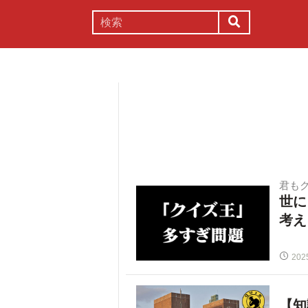
謎解き
コラム
常識
理系
君も
世に
考え
202
【知