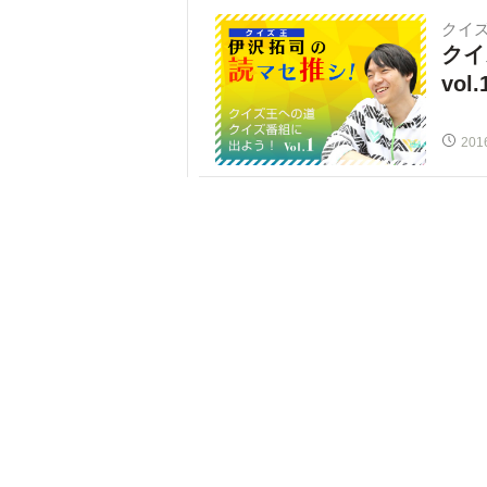
クイ
クイ
vo
201