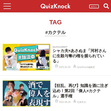
ログイン
TAG
#カクテル
QuizKnock雑談中
シャカ夫×あさぬま「河村さん
に生殺与奪の権を握られてい
る」
QuizKnock編集部
2025.04.29
【狂乱、再び】知識を酒に注ぎ
込め！第2回「偉人×カクテ
ル」選手権
志賀玲太
2022.08.28