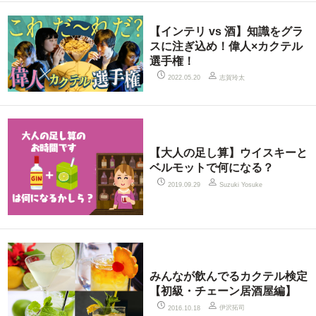
【インテリ vs 酒】知識をグラ
スに注ぎ込め！偉人×カクテル
選手権！
志賀玲太
2022.05.20
【大人の足し算】ウイスキーと
ベルモットで何になる？
2019.09.29
Suzuki Yosuke
みんなが飲んでるカクテル検定
【初級・チェーン居酒屋編】
伊沢拓司
2016.10.18