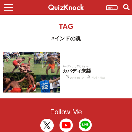
ログイン
TAG
#インドの魂
カバディ、ご存じですか。
カバディ来襲
河村・拓哉
2016.10.02
Follow Me