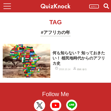
ログイン
TAG
#アフリカの年
何も知らない？ 知っておきた
い！ 植民地時代からのアフリ
カ史
鶴崎 修功
2016.10.14
Follow Me