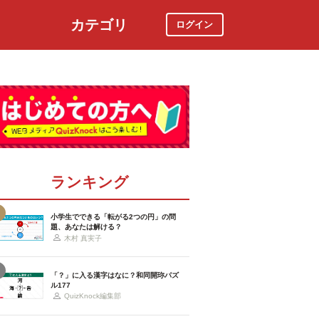
カテゴリ
ログイン
社会
スポーツ
時事ニュース
特集
ランキング
小学生でできる「転がる2つの円」の問
題、あなたは解ける？
木村 真実子
「？」に入る漢字はなに？和同開珎パズ
ル177
QuizKnock編集部