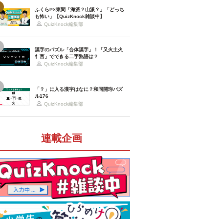
ふくらP×東問「海派？山派？」「どっち
も怖い」【QuizKnock雑談中】
QuizKnock編集部
漢字のパズル「合体漢字」！「又火土火
忄言」でできる二字熟語は？
QuizKnock編集部
「？」に入る漢字はなに？和同開珎パズ
ル176
QuizKnock編集部
連載企画