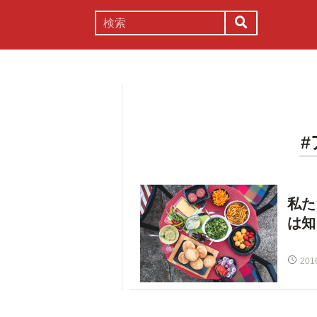
謎解き
コラム
常識
理系
私た
は知
201