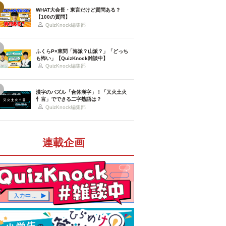
WHAT大会長・東言だけど質問ある？
【100の質問】
QuizKnock編集部
ふくらP×東問「海派？山派？」「どっち
も怖い」【QuizKnock雑談中】
QuizKnock編集部
漢字のパズル「合体漢字」！「又火土火
忄言」でできる二字熟語は？
QuizKnock編集部
連載企画