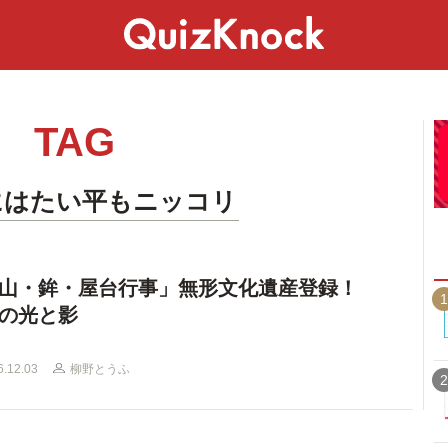
スペシャル
ライフ
ことば
カルチャー
TAG
にはたい平もニッコリ
「山・鉾・屋台行事」無形文化遺産登録！
1
の光と影
6.12.03
柳野とうふ
2