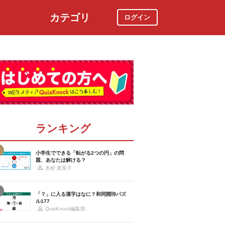
カテゴリ
ログイン
社会
スポーツ
時事ニュース
特集
ランキング
小学生でできる「転がる2つの円」の問
題、あなたは解ける？
木村 真実子
「？」に入る漢字はなに？和同開珎パズ
ル177
QuizKnock編集部