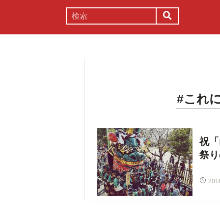
謎解き
コラム
常識
理系
#これ
祝
祭り
201