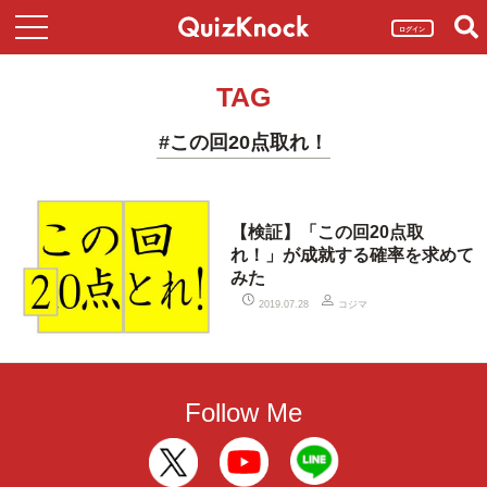
ログイン
TAG
#この回20点取れ！
【検証】「この回20点取
れ！」が成就する確率を求めて
みた
コジマ
2019.07.28
Follow Me