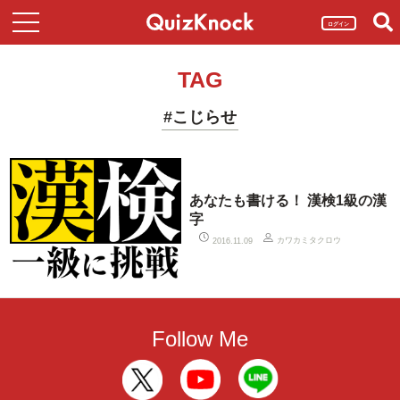
ログイン
TAG
#こじらせ
あなたも書ける！ 漢検1級の漢
字
カワカミタクロウ
2016.11.09
Follow Me