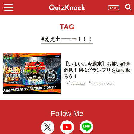
ログイン
TAG
#ええ土ーーー！！！
【いよいよ今週末】お笑い好き
必見！ M-1グランプリを振り返
ろう！
カワカミタクロウ
2016.12.02
Follow Me