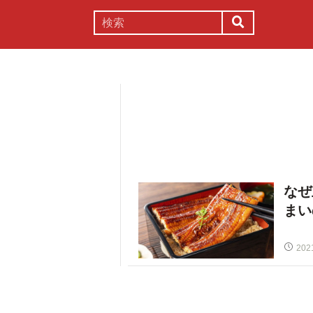
謎解き
コラム
常識
理系
なぜ
まい
202