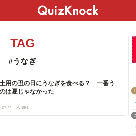
スペシャル
ライフ
ことば
カルチャー
TAG
#うなぎ
土用の丑の日にうなぎを食べる？ 一番う
のは夏じゃなかった
1
1.07.22
胡桃
2