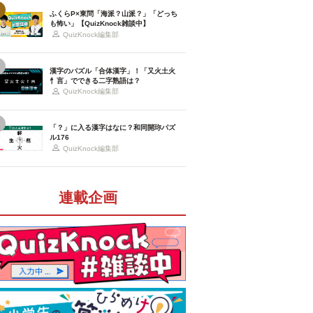
ふくらP×東問「海派？山派？」「どっち
も怖い」【QuizKnock雑談中】
QuizKnock編集部
漢字のパズル「合体漢字」！「又火土火
忄言」でできる二字熟語は？
QuizKnock編集部
「？」に入る漢字はなに？和同開珎パズ
ル176
QuizKnock編集部
連載企画