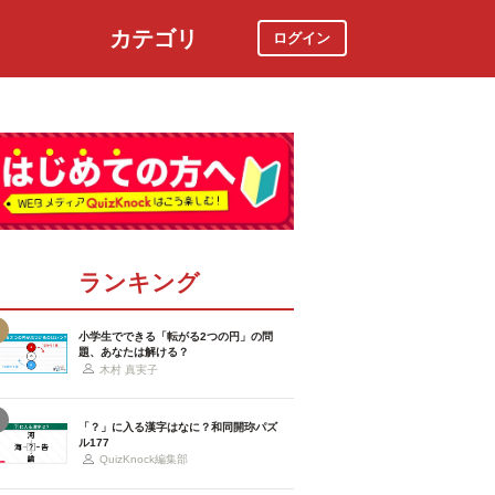
カテゴリ
ログイン
社会
スポーツ
時事ニュース
特集
ランキング
小学生でできる「転がる2つの円」の問
題、あなたは解ける？
木村 真実子
「？」に入る漢字はなに？和同開珎パズ
ル177
QuizKnock編集部