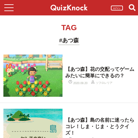
ログイン
TAG
#あつ森
【あつ森】花の交配ってゲーム
みたいに簡単にできるの？
ソフロレリア
2020.09.20
【あつ森】島の名前に迷ったら
コレ！しま・じま・とうクイ
ズ！