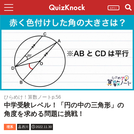
ログイン
ひらめけ！算数ノートp.56
中学受験レベル！「円の中の三角形」の
角度を求める問題に挑戦！
理系
西川
2022.11.30