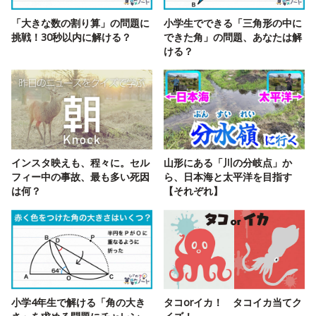
「大きな数の割り算」の問題に
小学生でできる「三角形の中に
挑戦！30秒以内に解ける？
できた角」の問題、あなたは解
ける？
インスタ映えも、程々に。セル
山形にある「川の分岐点」か
フィー中の事故、最も多い死因
ら、日本海と太平洋を目指す
は何？
【それぞれ】
小学4年生で解ける「角の大き
タコorイカ！ タコイカ当てク