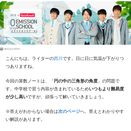
PR
株式会社JERA
こんにちは。ライターの
西川
です。日に日に気温が下がりつ
つありますね。
今回の算数ノートは、「
円の中の三角形の角度
」の問題で
す。中学校で習う内容が含まれているため
いつもより難易度
が少し高い
ですが、頑張って解いていきましょう。
※答えがわからない場合は
次のページ
へ。答えとわかりやす
い解説があります。