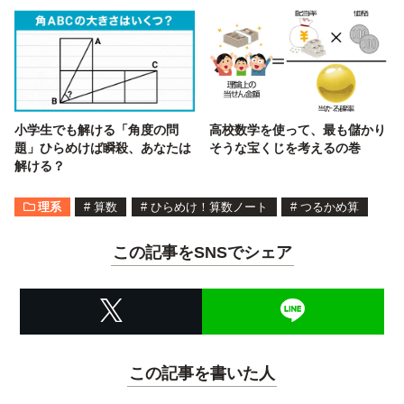
小学生でも解ける「角度の問
高校数学を使って、最も儲かり
題」ひらめけば瞬殺、あなたは
そうな宝くじを考えるの巻
解ける？
理系
#
算数
#
ひらめけ！算数ノート
#
つるかめ算
この記事をSNSでシェア
この記事を書いた人