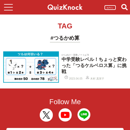
ログイン
TAG
#つるかめ算
ひらめけ！算数ノートp.74
中学受験レベル！ちょっと変わ
った「つるケルベロス算」に挑
戦
木村 真実子
2023.04.05
Follow Me