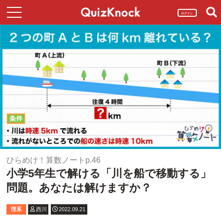
ログイン
ひらめけ！算数ノートp.46
小学5年生で解ける「川を船で移動する」
問題。あなたは解けますか？
理系
西川
2022.09.21