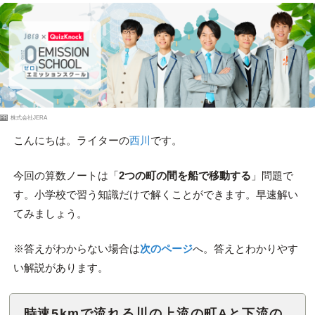
PR
株式会社JERA
こんにちは。ライターの
西川
です。
今回の算数ノートは「
2つの町の間を船で移動する
」問題で
す。小学校で習う知識だけで解くことができます。早速解い
てみましょう。
※答えがわからない場合は
次のページ
へ。答えとわかりやす
い解説があります。
時速5kmで流れる川の上流の町Aと下流の