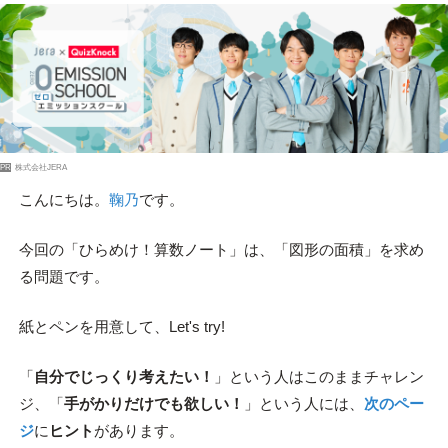
PR
株式会社JERA
こんにちは。
鞠乃
です。
今回の「ひらめけ！算数ノート」は、「図形の面積」を求め
る問題です。
紙とペンを用意して、Let's try!
「
自分でじっくり考えたい！
」という人はこのままチャレン
ジ、「
手がかりだけでも欲しい！
」という人には、
次のペー
ジ
に
ヒント
があります。