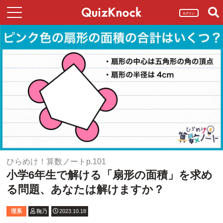
ログイン
ひらめけ！算数ノートp.101
小学6年生で解ける「扇形の面積」を求め
る問題、あなたは解けますか？
理系
鞠乃
2023.10.18