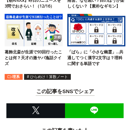
【朝Knock】昨日のニュースを
雨雲、なぜ黒い？白のほうが楽
3問でおさらい！（12/16）
しくない？【素朴なギモン】
葛飾北斎が生涯で93回行ったこ
「ばら」に「小さな幽霊」…共
とは何？天才の激ヤバ逸話クイ
通してつく漢字2文字は？理科
ズ
に関する単語です
理系
#
ひらめけ！算数ノート
この記事をSNSでシェア