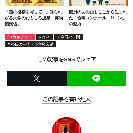
「謎の模様を写して…」知られ
髭男のあの曲もここから生まれ
ざる大学のおもしろ授業「博物
た！合唱コンクール「Nコン」
館実習」
の魅力
カルチャー
#
quiz
#
今日の一問
#
今日の一問・小学校入試
この記事をSNSでシェア
この記事を書いた人