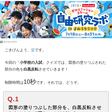
PR
株式会社JERA
ごきげんよう、
栞
です。
今回の「
小学校の入試
」クイズでは、図形の塗りつぶされた
部分の色を
白黒反転
させていきます！
10秒
制限時間は
です。それでは、どうぞ。
Q.1
図形の塗りつぶした部分を、白黒反転させ