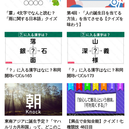
「霖」4文字でなんと読む？
第4回・「人の誕生日を当てる
「雨に関する日本語」クイズ
方法」を当てさせる【クイズを
味わう】
「？」に入る漢字はなに？和同
「？」に入る漢字はなに？和同
開珎パズル165
開珎パズル173
東南アジアに誕生予定？「マハ
【満点で全知全能】クイズ！七
ルリカ共和国」って、どこのこ
種競技 48日目