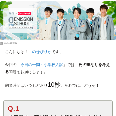
PR
株式会社JERA
こんにちは！
のせぴりか
です。
今回の「
今日の一問・小学校入試
」では、
円の重なりを考え
る
問題をお届けします。
10秒
制限時間はいつもどおり
。それでは、どうぞ！
Q.1