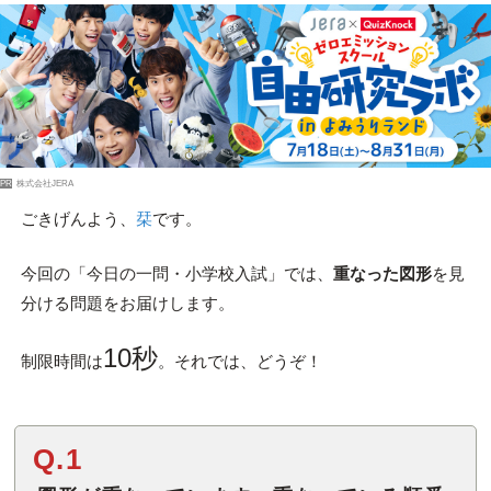
PR
株式会社JERA
ごきげんよう、
栞
です。
今回の「今日の一問・小学校入試」では、
重なった図形
を見
分ける問題をお届けします。
10秒
制限時間は
。それでは、どうぞ！
Q.1