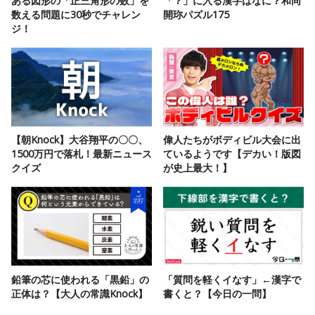
ある図形の「正三角形の数」を
「？」に入る漢字はなに？和同
数える問題に30秒でチャレン
開珎パズル175
ジ！
【朝Knock】大谷翔平の〇〇、
偉人たちがボディビル大会に出
1500万円で落札！最新ニュース
ているようです【デカい！版図
クイズ
が史上最大！】
鉛筆の芯に使われる「黒鉛」の
「質問を軽くイなす」←漢字で
正体は？【大人の常識Knock】
書くと？【今日の一問】