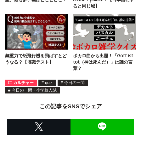
ると同じ城】
無重力で紙飛行機を飛ばすとど
ボカロ曲から出題！「Gott ist
うなる？【博識テスト】
tot（神は死んだ）」は誰の言
葉？
カルチャー
#
quiz
#
今日の一問
#
今日の一問・小学校入試
この記事をSNSでシェア