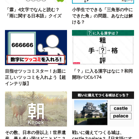
「霖」4文字でなんと読む？
小学生でできる「三角形の中に
「雨に関する日本語」クイズ
できた角」の問題、あなたは解
ける？
目指せツッコミスター！お題に
「？」に入る漢字はなに？和同
正しいツッコミを入れよう【超
開珎パズル174
インテリ版】
その数、日本の倍以上！世界遺
戦いに備えてつくる城は、
産、最も多い国はどことどこ？
castle？palace？【日本語にす