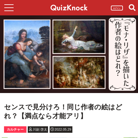
ログイン
センスで見分けろ！同じ作者の絵はど
れ？【満点なら才能アリ】
カルチャー
川副 啓太
2022.05.29