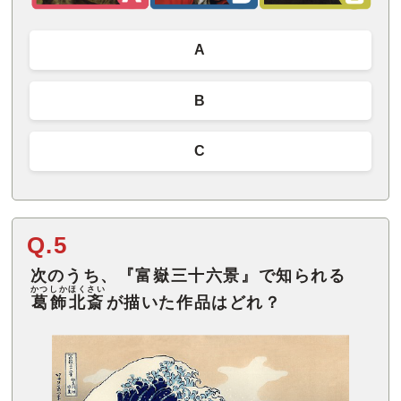
A
B
C
Q.5
次のうち、『富嶽三十六景』で知られる
かつしかほくさい
葛飾北斎
が描いた作品はどれ？