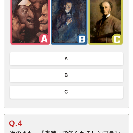
A
B
C
Q.4