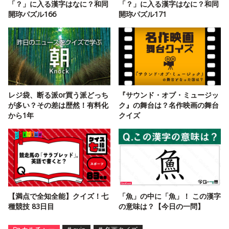
「？」に入る漢字はなに？和同
「？」に入る漢字はなに？和同
開珎パズル166
開珎パズル171
レジ袋、断る派or買う派どっち
『サウンド・オブ・ミュージッ
が多い？その差は歴然！有料化
ク』の舞台は？名作映画の舞台
から1年
クイズ
【満点で全知全能】クイズ！七
「魚」の中に「魚」！ この漢字
種競技 83日目
の意味は？【今日の一問】