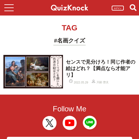
ログイン
TAG
#名画クイズ
センスで見分けろ！同じ作者の
絵はどれ？【満点なら才能ア
リ】
川副 啓太
2022.05.29
Follow Me