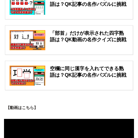
語は？QK記事の名作パズルに挑戦
「部首」だけが表示された四字熟
語は？QK動画の名作クイズに挑戦
空欄に同じ漢字を入れてできる熟
語は？QK記事の名作パズルに挑戦
【動画はこちら】