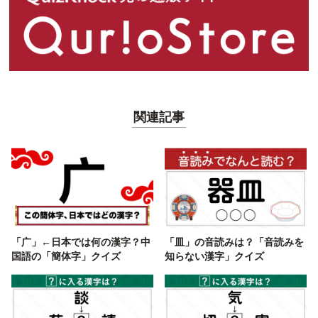
関連記事
「广」←日本では何の漢字？中
「皿」の音読みは？「音読みを
国語の「簡体字」クイズ
知らない漢字」クイズ