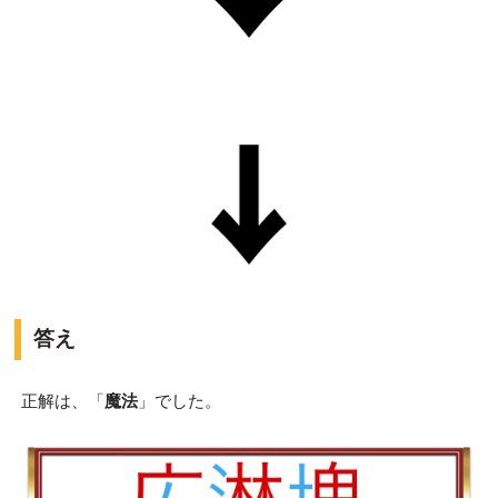
答え
正解は、「
魔法
」でした。