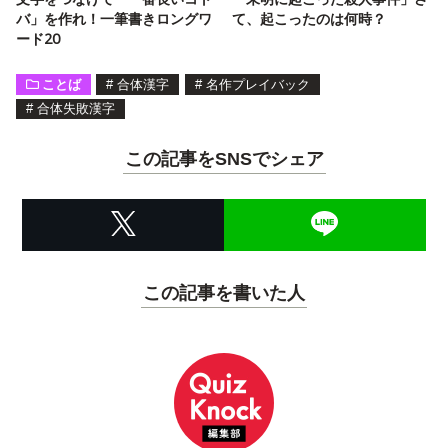
バ」を作れ！一筆書きロングワ
て、起こったのは何時？
ード20
ことば
#
合体漢字
#
名作プレイバック
#
合体失敗漢字
この記事をSNSでシェア
この記事を書いた人