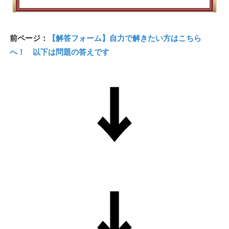
前ページ：
【解答フォーム】自力で解きたい方はこちら
へ！ 以下は問題の答えです