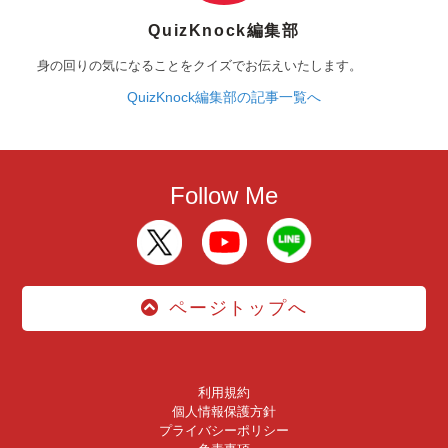
QuizKnock編集部
身の回りの気になることをクイズでお伝えいたします。
QuizKnock編集部の記事一覧へ
Follow Me
ページトップへ
利用規約
個人情報保護方針
プライバシーポリシー