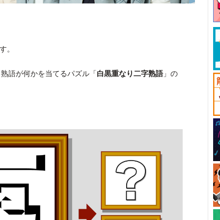
です。
る熟語が何かを当てるパズル「
白黒重なり二字熟語
」の