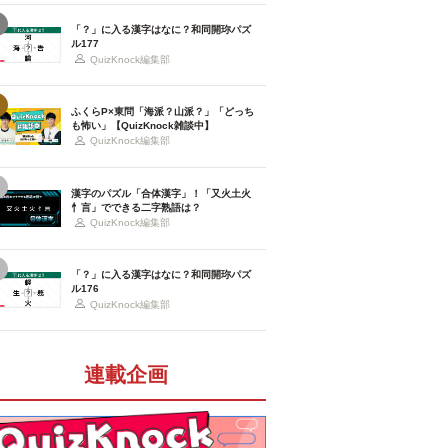
「？」に入る漢字はなに？和同開珎パズ
ル177
QuizKnock編集部
ふくらP×東問「海派？山派？」「どっち
も怖い」【QuizKnock雑談中】
QuizKnock編集部
漢字のパズル「合体漢字」！「又火土火
忄言」でできる二字熟語は？
QuizKnock編集部
「？」に入る漢字はなに？和同開珎パズ
ル176
QuizKnock編集部
連載企画