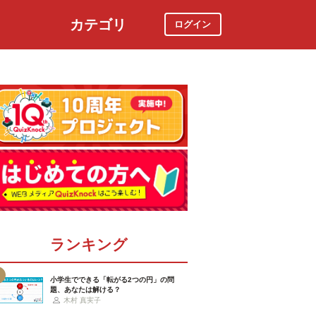
カテゴリ
ログイン
社会
スポーツ
時事ニュース
特集
ランキング
小学生でできる「転がる2つの円」の問
題、あなたは解ける？
木村 真実子