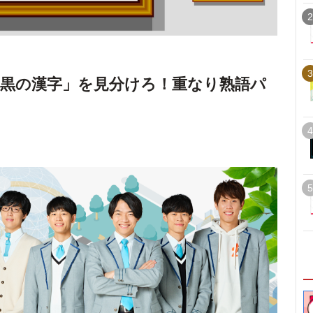
2
3
黒の漢字」を見分けろ！重なり熟語パ
4
5