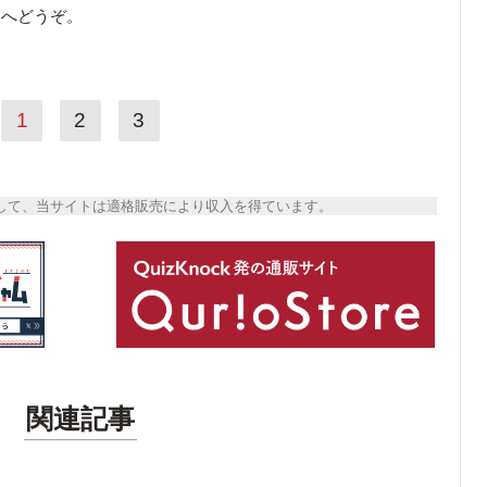
ら
へどうぞ。
1
2
3
トとして、当サイトは適格販売により収入を得ています。
関連記事