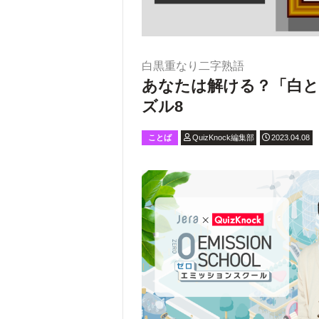
白黒重なり二字熟語
あなたは解ける？「白と
ズル8
ことば
QuizKnock編集部
2023.04.08