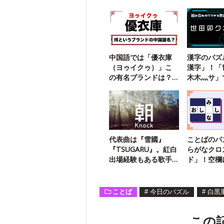
中国語では「優衣庫
漢字のパズ
（ヨゥイクゥ）」こ
漢字」！「
の有名ブランドは？
木木灬サ」
【勘で解ける】
三字熟語は
代表曲は『雪國』
ことばのパ
『TSUGARU』。紅白
らがなクロ
出場経験もある歌手
ド」！空欄
は誰？
字は？【31
ことば
#
今日のパズル
#
白黒
この