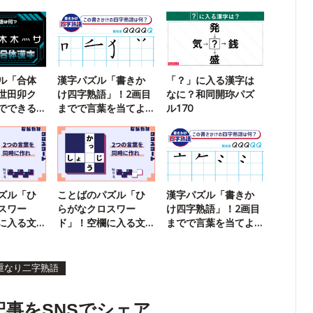
ル「合体
漢字パズル「書きか
「？」に入る漢字は
世田卯ク
け四字熟語」！2画目
なに？和同開珎パズ
でできる
までで言葉を当てよ
ル170
？
う【107】
ズル「ひ
ことばのパズル「ひ
漢字パズル「書きか
スワー
らがなクロスワー
け四字熟語」！2画目
に入る文
ド」！空欄に入る文
までで言葉を当てよ
】
字は？【79】
う【94】
重なり二字熟語
記事をSNSでシェア