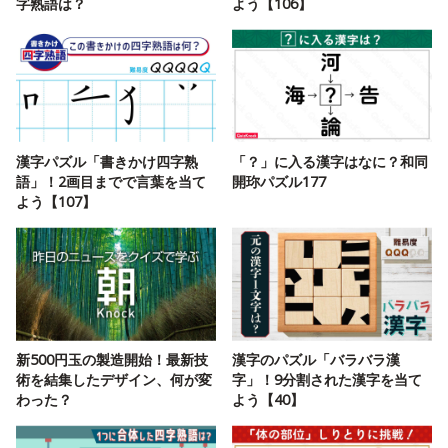
字熟語は？
よう【106】
漢字パズル「書きかけ四字熟
「？」に入る漢字はなに？和同
語」！2画目までで言葉を当て
開珎パズル177
よう【107】
新500円玉の製造開始！最新技
漢字のパズル「バラバラ漢
術を結集したデザイン、何が変
字」！9分割された漢字を当て
わった？
よう【40】