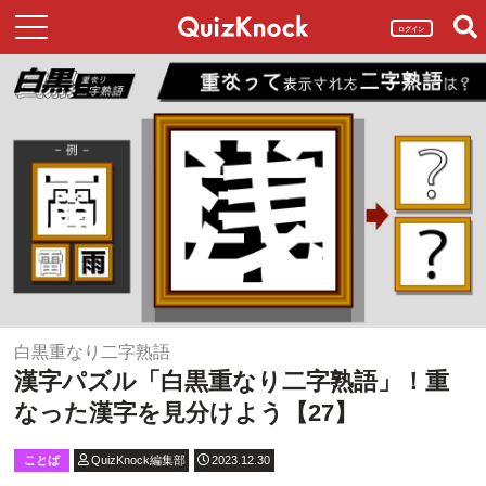
ログイン
白黒重なり二字熟語
漢字パズル「白黒重なり二字熟語」！重
なった漢字を見分けよう【27】
ことば
QuizKnock編集部
2023.12.30