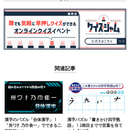
関連記事
漢字のパズル「合体漢字」！
漢字パズル「書きかけ四字熟
「卅ワ扌乃巾隹一」でできる二
語」！2画目までで言葉を当て