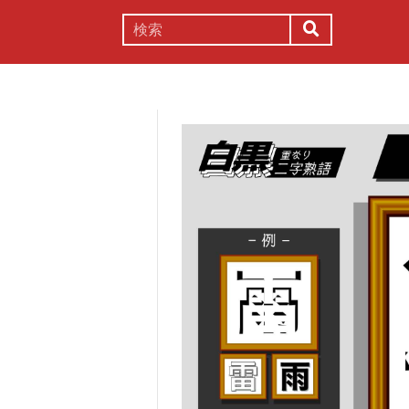
謎解き
コラム
常識
理系