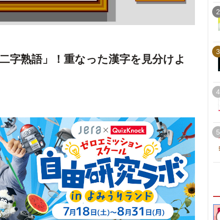
2
3
二字熟語」！重なった漢字を見分けよ
4
5