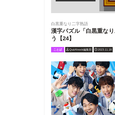
白黒重なり二字熟語
漢字パズル「白黒重なり
う【24】
ことば
QuizKnock編集部
2023.11.18