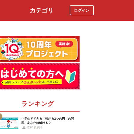
カテゴリ
ログイン
社会
スポーツ
時事ニュース
特集
ランキング
小学生でできる「転がる2つの円」の問
題、あなたは解ける？
木村 真実子