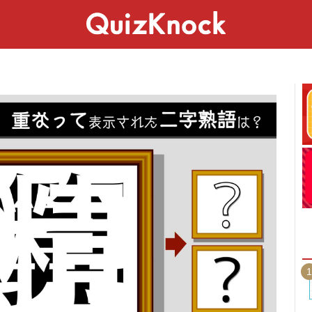
スペシャル
ライフ
ことば
カルチャー
1