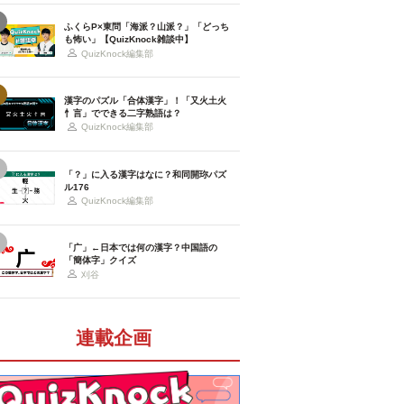
ふくらP×東問「海派？山派？」「どっち
も怖い」【QuizKnock雑談中】
QuizKnock編集部
漢字のパズル「合体漢字」！「又火土火
忄言」でできる二字熟語は？
QuizKnock編集部
「？」に入る漢字はなに？和同開珎パズ
ル176
QuizKnock編集部
「广」←日本では何の漢字？中国語の
「簡体字」クイズ
刈谷
連載企画