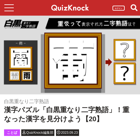
ログイン
白黒重なり二字熟語
漢字パズル「白黒重なり二字熟語」！重
なった漢字を見分けよう【20】
ことば
QuizKnock編集部
2023.09.23