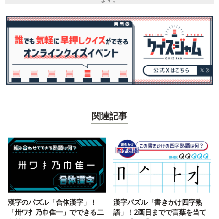
関連記事
漢字のパズル「合体漢字」！
漢字パズル「書きかけ四字熟
「卅ワ扌乃巾隹一」でできる二
語」！2画目までで言葉を当て