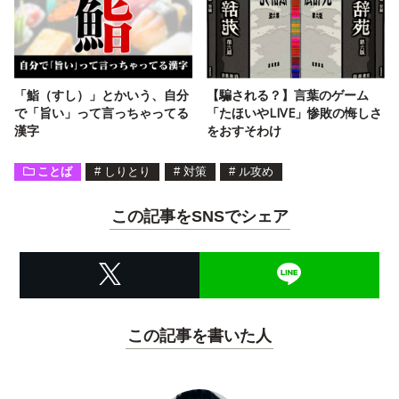
「鮨（すし）」とかいう、自分
【騙される？】言葉のゲーム
で「旨い」って言っちゃってる
「たほいやLIVE」惨敗の悔しさ
漢字
をおすそわけ
ことば
#
しりとり
#
対策
#
ル攻め
この記事をSNSでシェア
この記事を書いた人