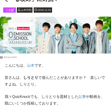
ことば
山本祥彰
2018.12.01
PR
株式会社JERA
こんにちは、
山本
です。
皆さんは、
しりとり
で遊んだことがありますか？ 楽しいで
すよね、しりとり。
我々QuizKnockでも、しりとりを題材とした
記事
や動画を、
既にいくつか投稿しております。