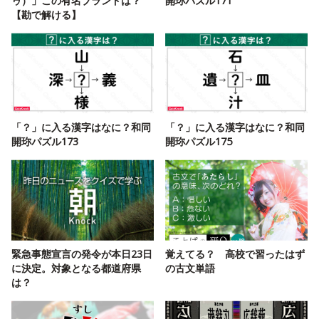
ゥ）」この有名ブランドは？
開珎パズル171
【勘で解ける】
「？」に入る漢字はなに？和同
「？」に入る漢字はなに？和同
開珎パズル173
開珎パズル175
緊急事態宣言の発令が本日23日
覚えてる？ 高校で習ったはず
に決定。対象となる都道府県
の古文単語
は？