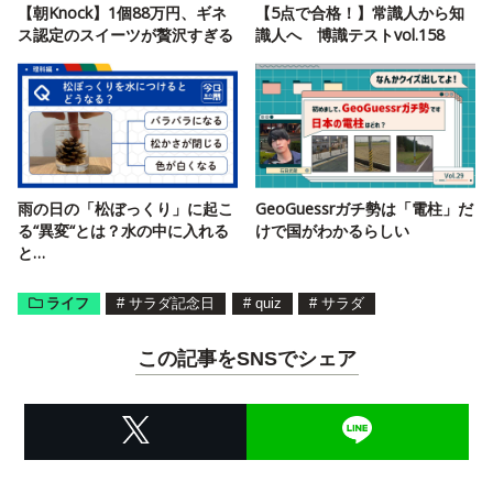
【朝Knock】1個88万円、ギネ
【5点で合格！】常識人から知
ス認定のスイーツが贅沢すぎる
識人へ 博識テストvol.158
雨の日の「松ぼっくり」に起こ
GeoGuessrガチ勢は「電柱」だ
る“異変“とは？水の中に入れる
けで国がわかるらしい
と…
ライフ
#
サラダ記念日
#
quiz
#
サラダ
この記事をSNSでシェア