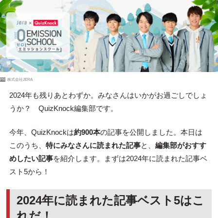
PR
株式会社JERA
2024年も残りあとわずか。みなさんはいかがお過ごしでしょ
うか？ QuizKnock編集部です。
今年、QuizKnockは
約900本
の記事を公開しました。本日は
このうち、
特にみなさんに読まれた記事
と、
編集部がおすす
めしたい記事
を紹介します。まずは2024年に読まれた記事ベ
スト5から！
2024年に読まれた記事ベスト5はこ
れだ！