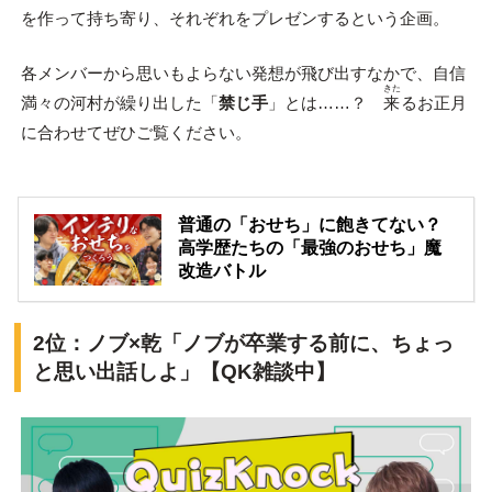
を作って持ち寄り、それぞれをプレゼンするという企画。
各メンバーから思いもよらない発想が飛び出すなかで、自信
きた
満々の河村が繰り出した「
禁じ手
」とは……？
来
るお正月
に合わせてぜひご覧ください。
普通の「おせち」に飽きてない？
高学歴たちの「最強のおせち」魔
改造バトル
2位：ノブ×乾「ノブが卒業する前に、ちょっ
と思い出話しよ」【QK雑談中】