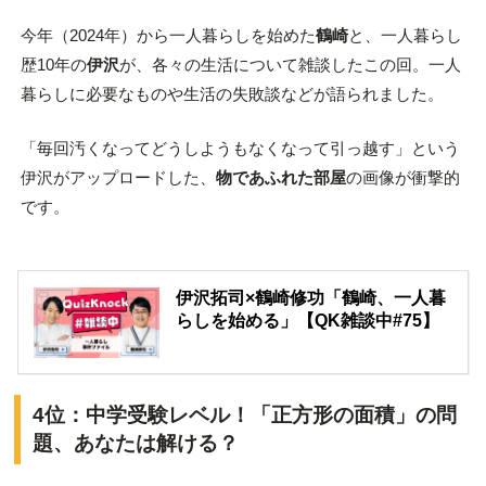
今年（2024年）から一人暮らしを始めた
鶴崎
と、一人暮らし
歴10年の
伊沢
が、各々の生活について雑談したこの回。一人
暮らしに必要なものや生活の失敗談などが語られました。
「毎回汚くなってどうしようもなくなって引っ越す」という
伊沢がアップロードした、
物であふれた部屋
の画像が衝撃的
です。
伊沢拓司×鶴崎修功「鶴崎、一人暮
らしを始める」【QK雑談中#75】
4位：中学受験レベル！「正方形の面積」の問
題、あなたは解ける？