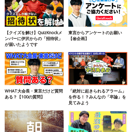
【クイズを解け】QuizKnockメ
東言からアンケートのお願い
ンバーに伊沢からの「招待状」
【㊙️企画】
が届いたようです
WHAT大会長・東言だけど質問
「絶対に起きられるアラーム」
ある？【100の質問】
を作る！？みんなの「卒論」を
見てみよう