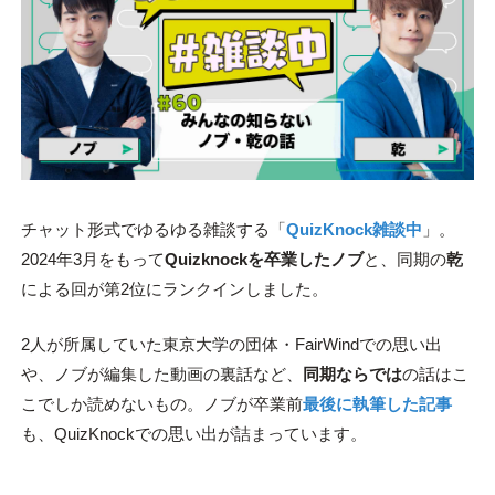
チャット形式でゆるゆる雑談する「
QuizKnock雑談中
」。
2024年3月をもって
Quizknockを卒業したノブ
と、同期の
乾
による回が第2位にランクインしました。
2人が所属していた東京大学の団体・FairWindでの思い出
や、ノブが編集した動画の裏話など、
同期ならでは
の話はこ
こでしか読めないもの。ノブが卒業前
最後に執筆した記事
も、QuizKnockでの思い出が詰まっています。