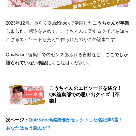
2023年12月、長らくQuizKnockで活躍した
こうちゃんが卒業
しました
。感謝を込めて、こうちゃんに関するクイズを知ら
れざるエピソードも交えて作られたのがこの記事です。
QuizKnock編集部でのセンスあふれる言動など、
ここでしか
語られていない裏話
にもご注目ください。
こうちゃんのエピソードを紹介！
QK編集部での思い出クイズ【卒
業】
次ページ：
QuizKnock編集部がセレクトした名記事6選！
あなたはもう読んだ？