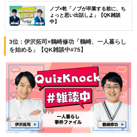
ノブ×乾「ノブが卒業する前に、ち
ょっと思い出話しよ」【QK雑談
中】
3位：伊沢拓司×鶴崎修功「鶴崎、一人暮らし
を始める」【QK雑談中#75】