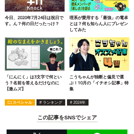
今日、2020年7月24日は祝日で
理系が愛用する「最強」の電卓
す。ん？何の日だったっけ？
とは？何も知らん人にプレゼン
してみた
「にんにく」は3文字で何とい
こうちゃんが独断と偏見で選
う？名前を答えるだけなのに
ぶ！10月の「イチオシ記事」特
【激ムズ】
集
スペシャル
#
ランキング
#
2024年
この記事をSNSでシェア