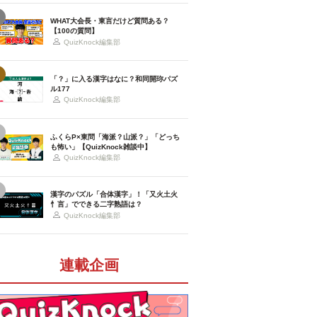
WHAT大会長・東言だけど質問ある？
【100の質問】
QuizKnock編集部
「？」に入る漢字はなに？和同開珎パズ
ル177
QuizKnock編集部
ふくらP×東問「海派？山派？」「どっち
も怖い」【QuizKnock雑談中】
QuizKnock編集部
漢字のパズル「合体漢字」！「又火土火
忄言」でできる二字熟語は？
QuizKnock編集部
連載企画