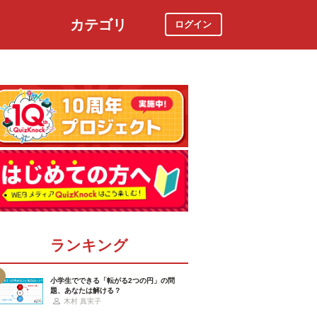
カテゴリ
ログイン
社会
スポーツ
時事ニュース
特集
ランキング
小学生でできる「転がる2つの円」の問
題、あなたは解ける？
木村 真実子