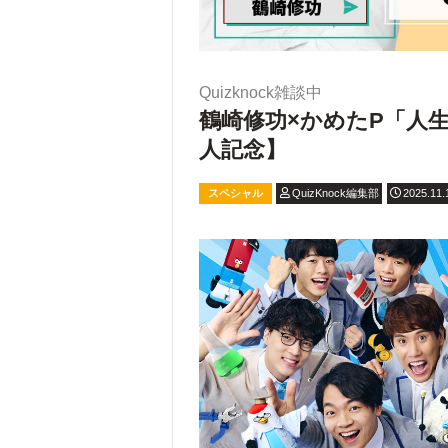
Quizknock雑談中
鶴崎修功×かめたP「人生は
人記念】
スペシャル
QuizKnock編集部
2025.11.