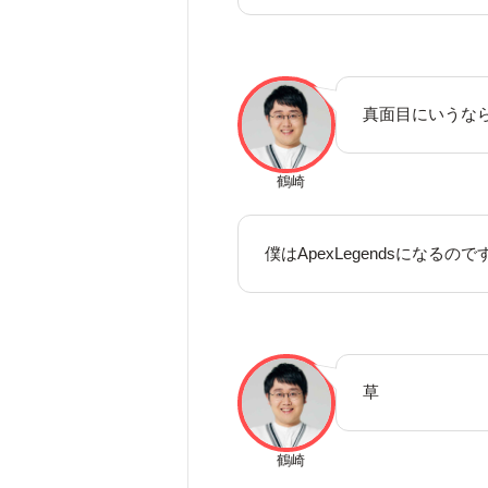
真面目にいうな
鶴崎
僕はApexLegendsにな
草
鶴崎