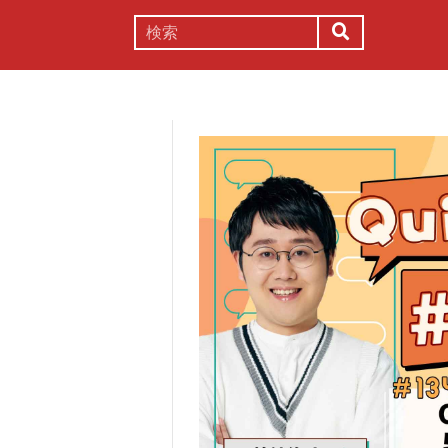
謎解き
コラム
常識
理系