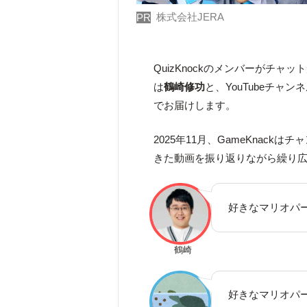
株式会社JERA
PR
QuizKnockのメンバーがチャ
は
鶴崎修功
と、YouTubeチャン
でお届けします。
2025年11月、GameKnac
きた動画を振り返りながら繰り広
好きなマリオパ
鶴崎
好きなマリオパ