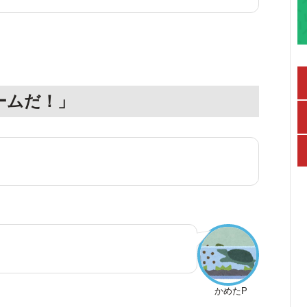
ームだ！」
かめたP