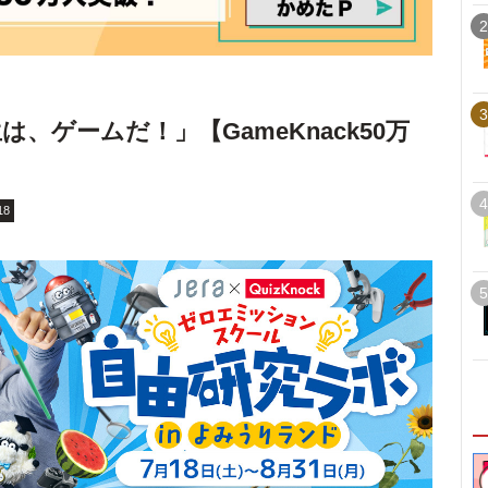
2
3
、ゲームだ！」【GameKnack50万
4
18
5