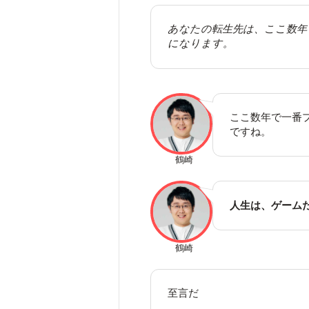
あなたの転生先は、ここ数年
になります。
ここ数年で一番
ですね。
鶴崎
人生は、ゲーム
鶴崎
至言だ