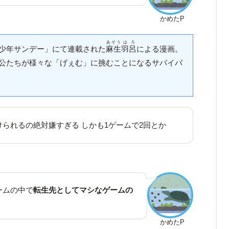
かめたP
あそう
はろ
少年サンデー」にて連載された
麻生
羽呂
による漫画。
公たちが様々な「げぇむ」に挑むことになるサバイバ
られるの絶対嫌すぎる しかも1ゲームで2回とか
ームの中で
転生先としてマシなゲームの
かめたP