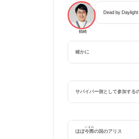
Dead by Day
鶴崎
確かに
サバイバー側として参加する
いまわ
ほぼ
今際
の国のアリス