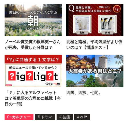
ノーベル賞受賞の根岸英一さん
北極と南極。平均気温がより低
が死去。受賞した分野は？
いのは？【博識テスト】
「？」に入るアルファベット
四国、四択、七問。
は？英単語の穴埋めに挑戦【今
日の一問】
カルチャー
#
ドラマ
#
芸能
#
quiz