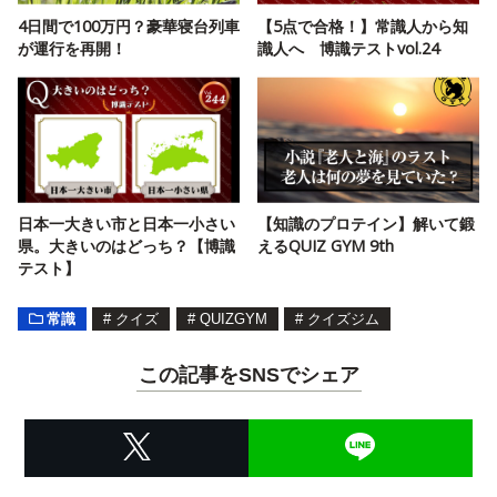
4日間で100万円？豪華寝台列車
【5点で合格！】常識人から知
が運行を再開！
識人へ 博識テストvol.24
日本一大きい市と日本一小さい
【知識のプロテイン】解いて鍛
県。大きいのはどっち？【博識
えるQUIZ GYM 9th
テスト】
常識
#
クイズ
#
QUIZGYM
#
クイズジム
この記事をSNSでシェア