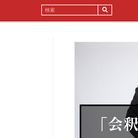
謎解き
コラム
常識
理系