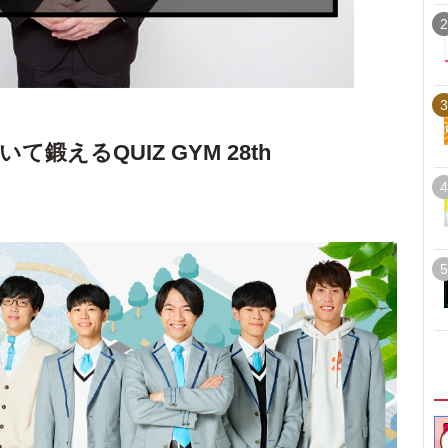
2
3
鍛えるQUIZ GYM 28th
4
5