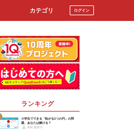
カテゴリ
ログイン
社会
スポーツ
時事ニュース
特集
ランキング
小学生でできる「転がる2つの円」の問
題、あなたは解ける？
木村 真実子