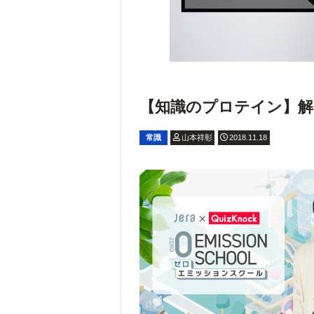
【知識のプロテイン】解いて
常識
山本祥彰
2018.11.18