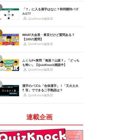
「？」に入る漢字はなに？和同開珎パズ
ル177
QuizKnock編集部
WHAT大会長・東言だけど質問ある？
【100の質問】
QuizKnock編集部
ふくらP×東問「海派？山派？」「どっち
も怖い」【QuizKnock雑談中】
QuizKnock編集部
漢字のパズル「合体漢字」！「又火土火
忄言」でできる二字熟語は？
QuizKnock編集部
連載企画