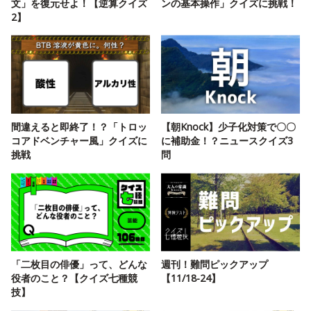
文」を復元せよ！【逆算クイズ
ンの基本操作」クイズに挑戦！
2】
間違えると即終了！？「トロッ
【朝Knock】少子化対策で〇〇
コアドベンチャー風」クイズに
に補助金！？ニュースクイズ3
挑戦
問
「二枚目の俳優」って、どんな
週刊！難問ピックアップ
役者のこと？【クイズ七種競
【11/18-24】
技】